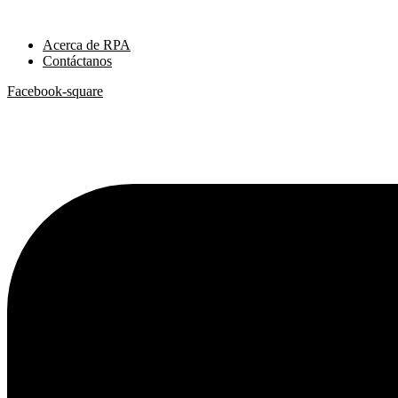
Ir
al
Acerca de RPA
contenido
Contáctanos
Facebook-square