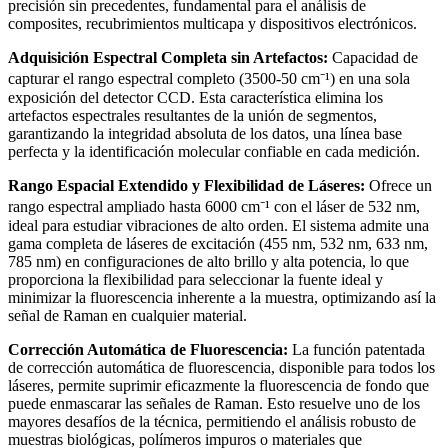
precisión sin precedentes, fundamental para el análisis de
composites, recubrimientos multicapa y dispositivos electrónicos.
Adquisición Espectral Completa sin Artefactos:
Capacidad de
capturar el rango espectral completo (3500-50 cm⁻¹) en una sola
exposición del detector CCD. Esta característica elimina los
artefactos espectrales resultantes de la unión de segmentos,
garantizando la integridad absoluta de los datos, una línea base
perfecta y la identificación molecular confiable en cada medición.
Rango Espacial Extendido y Flexibilidad de Láseres:
Ofrece un
rango espectral ampliado hasta 6000 cm⁻¹ con el láser de 532 nm,
ideal para estudiar vibraciones de alto orden. El sistema admite una
gama completa de láseres de excitación (455 nm, 532 nm, 633 nm,
785 nm) en configuraciones de alto brillo y alta potencia, lo que
proporciona la flexibilidad para seleccionar la fuente ideal y
minimizar la fluorescencia inherente a la muestra, optimizando así la
señal de Raman en cualquier material.
Corrección Automática de Fluorescencia:
La función patentada
de corrección automática de fluorescencia, disponible para todos los
láseres, permite suprimir eficazmente la fluorescencia de fondo que
puede enmascarar las señales de Raman. Esto resuelve uno de los
mayores desafíos de la técnica, permitiendo el análisis robusto de
muestras biológicas, polímeros impuros o materiales que