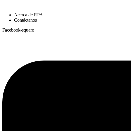
Ir
al
Acerca de RPA
contenido
Contáctanos
Facebook-square